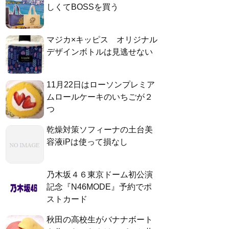
しくてBOSSを買う
マジカ×キッピス オリジナル
デザインボトルは見逃せない
11月22日はローソンプレミア
ムロールケーキのいちごが２
つ
乾燥対策ソフィーナの土台美
容液iPは使って損なし
乃木坂４６東京ドーム初公演
記念『N46MODE』予約でポ
ストカード
秋田の高校生がバナナボート