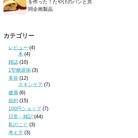
を作った！たやけのパンと共
同企画製品
カテゴリー
レビュー
(4)
本
(4)
雑誌
(10)
1型糖尿病
(3)
美容
(12)
スキンケア
(7)
健康
(6)
節約
(15)
100円ショップ
(7)
日常・雑記
(44)
私のこと
(3)
考え方
(3)