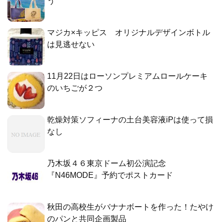
う
マジカ×キッピス オリジナルデザインボトル
は見逃せない
11月22日はローソンプレミアムロールケーキ
のいちごが２つ
乾燥対策ソフィーナの土台美容液iPは使って損
なし
乃木坂４６東京ドーム初公演記念
『N46MODE』予約でポストカード
秋田の高校生がバナナボートを作った！たやけ
のパンと共同企画製品