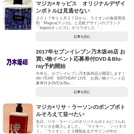
マジカ×キッピス オリジナルデザイ
ンボトルは見逃せない
２０１７年１１月２７日から、ライオンの食器用洗
剤「Magica(マジカ)」と北欧デザインのブランド
「kippis(キッピス)」がコラボした「...
記事を読む
2017年セブンイレブン乃木坂46店 お
買い物イベント応募券付DVD＆Blu-
ray予約開始
今年も、セブンイレブン乃木坂46店が開店します！
4th YEAR BIRTHDAY LIVE お買い物イベント応
募券付きDVD＆Blu-...
記事を読む
マジカ×リサ・ラーソンのポンプボト
ルそろえて並べたい
先日、リサ・ラーソンのオリジナルボトルにつられ
てマジカを購入しました。 「マイキー」「ハリネズ
ミ」「ライオン」と３種類あるデザインの中か...