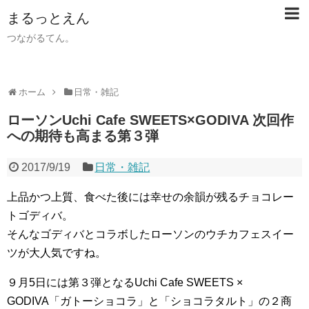
まるっとえん
つながるてん。
ホーム
日常・雑記
ローソンUchi Cafe SWEETS×GODIVA 次回作
への期待も高まる第３弾
2017/9/19
日常・雑記
上品かつ上質、食べた後には幸せの余韻が残るチョコレー
トゴディバ。
そんなゴディバとコラボしたローソンのウチカフェスイー
ツが大人気ですね。
９月5日には第３弾となるUchi Cafe SWEETS ×
GODIVA「ガトーショコラ」と「ショコラタルト」の２商