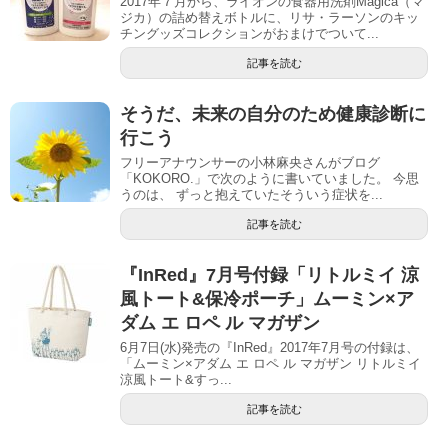
2017年７月から、ライオンの食器用洗剤Magica（マ
ジカ）の詰め替えボトルに、リサ・ラーソンのキッ
チングッズコレクションがおまけでついて...
記事を読む
そうだ、未来の自分のため健康診断に
行こう
フリーアナウンサーの小林麻央さんがブログ
「KOKORO.」で次のように書いていました。 今思
うのは、 ずっと抱えていたそういう症状を...
記事を読む
『InRed』7月号付録「リトルミイ 涼
風トート&保冷ポーチ」ムーミン×ア
ダム エ ロペ ル マガザン
6月7日(水)発売の『InRed』2017年7月号の付録は、
「ムーミン×アダム エ ロペ ル マガザン リトルミイ
涼風トート&すっ...
記事を読む