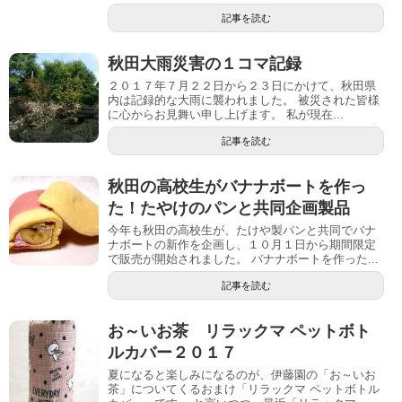
記事を読む
秋田大雨災害の１コマ記録
２０１７年７月２２日から２３日にかけて、秋田県
内は記録的な大雨に襲われました。 被災された皆様
に心からお見舞い申し上げます。 私が現在...
記事を読む
秋田の高校生がバナナボートを作っ
た！たやけのパンと共同企画製品
今年も秋田の高校生が、たけや製パンと共同でバナ
ナボートの新作を企画し、１０月１日から期間限定
で販売が開始されました。 バナナボートを作った...
記事を読む
お～いお茶 リラックマ ペットボト
ルカバー２０１７
夏になると楽しみになるのが、伊藤園の「お～いお
茶」についてくるおまけ「リラックマ ペットボトル