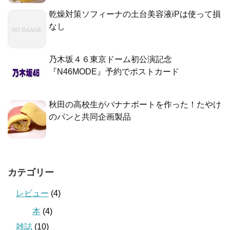
乾燥対策ソフィーナの土台美容液iPは使って損
なし
乃木坂４６東京ドーム初公演記念
『N46MODE』予約でポストカード
秋田の高校生がバナナボートを作った！たやけ
のパンと共同企画製品
カテゴリー
レビュー
(4)
本
(4)
雑誌
(10)